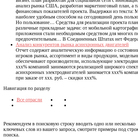
Бизнес план разработан для социальной сети с иннова
анализ рынка США, разработан маркетинговый план, а т
финансовых показателей проекта. Выдержки из текста: 
наиболее удобным способом на сегодняшний день пользов
Но пользование… Средства для реализации проекта пла
различные прикладные задачи: от мобильной картограф
приложения стали необходимым средством для многих по
предпочтительным… В Соединенных Штатах нет Федерал
Анализ конкурентов рынка асинхронных двигателей
Отчет содержит аналитическую информацию о состоянии
игроков рынка, ассортимент и виды продукции, модель
обеспечивают производители, использующие электродвиг
ххх% компаний занимаются реализацией широкого спект
асинхронных электродвигателей занимается ххх% компан
при заказе от ххх. руб. – скидки ххх%.
Навигация по разделу
Все отрасли
Рекомендуем в поисковую строку вводить одно или несколько
ключевых слов из вашего запроса, смотрите примеры под стро
поиска.