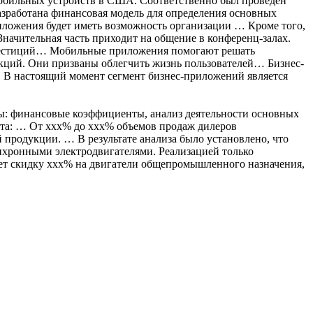
мобильных устройств в США. Соответственно был проведен
азработана финансовая модель для определения основных
иложения будет иметь возможность организации … Кроме того,
Значительная часть приходит на общение в конференц-залах.
инвестиций… Мобильные приложения помогают решать
кций. Они призваны облегчить жизнь пользователей… Бизнес-
. В настоящий момент сегмент бизнес-приложений является
ы: финансовые коэффициенты, анализ деятельности основных
ста: … От ххх% до ххх% объемов продаж дилеров
продукции. … В результате анализа было установлено, что
нхронными электродвигателями. Реализацией только
яет скидку ххх% на двигатели общепромышленного назначения,