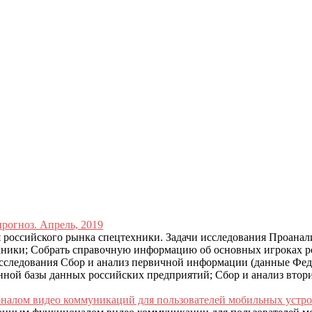
рогноз. Апрель, 2019
 российского рынка спецтехники. Задачи исследования Проанал
хники; Собрать справочную информацию об основных игроках р
сследования Сбор и анализ первичной информации (данные Фе
ной базы данных российских предприятий; Сбор и анализ втор
налом видео коммуникаций для пользователей мобильных устро