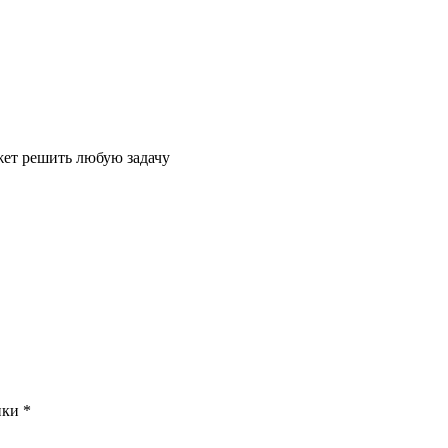
жет решить любую задачу
нки *