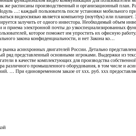
ционным функционалом видео коммуникации для пользователей 
ак же расписаны производственный и организационный план. Р
Модуль …: каждый пользователь после установки мобильного пр
аться видеосвязью является компьютер (ноутбук) или планшет. 
нируется залучить от одного инвестора. Необходимый объем 
ии и приема электронной почты до узкоспециализированных фун
льзователей, которое поможет им упростить их офисную работу
ьного закона конфиденциальности, и нет Закона ко…
 рынка асинхронных двигателей России. Детально представлен
ный ряд представленный основными игроками. Выдержки из тек
атели в качестве комплектующих для производства собственной 
ра различного промышленного оборудования, в том числе и аси
ий. … При единовременном заказе от ххх. руб. ххх предоставл
кой