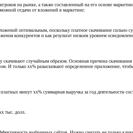
гроков на рынке, а также составленный на его основе маркетин
зможной отдачи от вложений в маркетинг.
ложений оптимальным, поскольку платное скачивание сильно сужа
ения конкурентов и как результат низким уровнем осведомленн
му скачивают случайным образом. Основная причина скачивания 
м. И только хх% разыскивают определенное приложение, чтобы
платных минут хх% суммарная выручка за год деятельности сост
х тыс. долл.
фективность выбранных сайтов. Нужно считать не только клики,