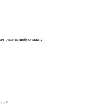
жет решить любую задачу
нки *