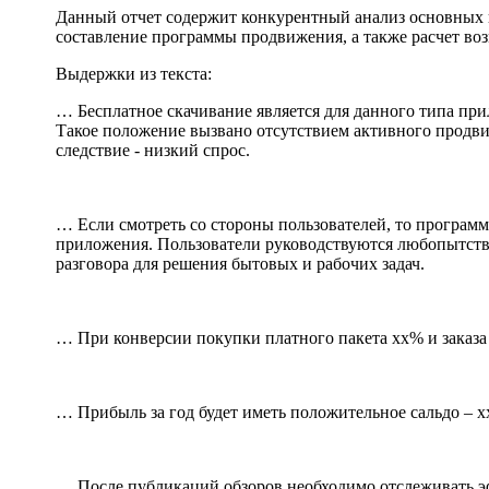
Данный отчет содержит конкурентный анализ основных и
составление программы продвижения, а также расчет во
Выдержки из текста:
… Бесплатное скачивание является для данного типа при
Такое положение вызвано отсутствием активного продвиж
следствие - низкий спрос.
… Если смотреть со стороны пользователей, то програм
приложения. Пользователи руководствуются любопытство
разговора для решения бытовых и рабочих задач.
… При конверсии покупки платного пакета хх% и заказа 
… Прибыль за год будет иметь положительное сальдо – хх
… После публикаций обзоров необходимо отслеживать эф