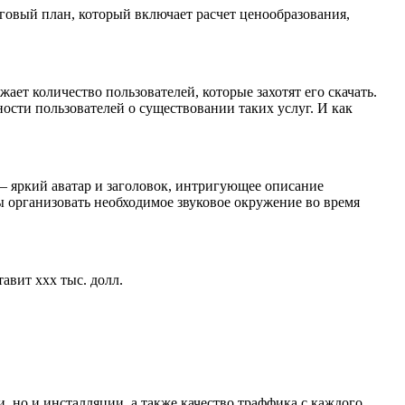
говый план, который включает расчет ценообразования,
ет количество пользователей, которые захотят его скачать.
ости пользователей о существовании таких услуг. И как
– яркий аватар и заголовок, интригующее описание
 организовать необходимое звуковое окружение во время
авит ххх тыс. долл.
 но и инсталляции, а также качество траффика с каждого