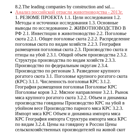
8.2.The leading companies by construction and sal…
Анализ российской отрасли животноводства - 2013г.
1. РЕЗЮМЕ ПРОЕКТА 1.1. Цели исследования 1.2.
Методы и источники исследования 1.3. Основные
выводы по исследованию 2. ЖИВОТНОВОДСТВО В
РФ 2.1. Инвестиции в животноводство 2.2. Поголовье
скота 2.2.1. Общее поголовье скота 2.2.2. Распределение
поголовья скота по видам хозяйств 2.2.3. География
размещения поголовья скота 2.3. Производство скота и
птицы на убой 2.3.1. Общий объем производства 2.3.2.
Структура производства по видам хозяйств 2.3.3.
Производство по федеральным округам 2.3.4.
Производство по регионам 3. Разведение крупного
рогатого скота 3.1. Поголовье крупного рогатого скота
(КРС) 3.1.1. Численность поголовья КРС 3.1.2.
География размещения поголовья Поголовье КРС
Поголовье коров 3.2. Мясное направление 3.2.1. Рынок
мяса крупного рогатого скота 3.2.2. Объем и динамика
производства говядины Производство КРС на убой в
убойном весе Производство парного мяса КРС 3.2.3.
Импорт мяса КРС Объем и динамика импорта мяса
КРС География импорта Структура импорта мяса КРС
по видам 3.2.4. Цены на говядину в России Цены
сельскохозяйственных производителей на живой скот