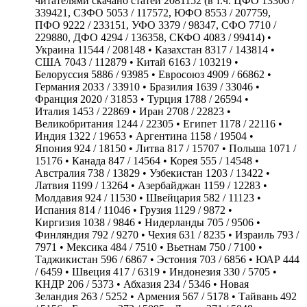
читателями скачано статей 2081152 (в т.ч. ЦФО 13306 /
339421, СЗФО 5053 / 117572, ЮФО 8553 / 207759,
ПФО 9222 / 233151, УФО 3379 / 98347, СФО 7710 /
229880, ДФО 4294 / 136358, СКФО 4083 / 99414) •
Украина 11544 / 208148 • Казахстан 8317 / 143814 •
США 7043 / 112879 • Китай 6163 / 103219 •
Белоруссия 5886 / 93985 • Евросоюз 4909 / 66862 •
Германия 2033 / 33910 • Бразилия 1639 / 33046 •
Франция 2020 / 31853 • Турция 1788 / 26594 •
Италия 1453 / 22869 • Иран 2708 / 22823 •
Великобритания 1244 / 22305 • Египет 1178 / 22116 •
Индия 1322 / 19653 • Аргентина 1158 / 19504 •
Япония 924 / 18150 • Литва 817 / 15707 • Польша 1071 /
15176 • Канада 847 / 14564 • Корея 555 / 14548 •
Австралия 738 / 13829 • Узбекистан 1203 / 13422 •
Латвия 1199 / 13264 • Азербайджан 1159 / 12283 •
Молдавия 924 / 11530 • Швейцария 582 / 11123 •
Испания 814 / 11046 • Грузия 1129 / 9872 •
Киргизия 1038 / 9846 • Нидерланды 705 / 9506 •
Финляндия 792 / 9270 • Чехия 631 / 8235 • Израиль 793 /
7971 • Мексика 484 / 7510 • Вьетнам 750 / 7100 •
Таджикистан 596 / 6867 • Эстония 703 / 6856 • ЮАР 444
/ 6459 • Швеция 417 / 6319 • Индонезия 330 / 5705 •
КНДР 206 / 5373 • Абхазия 234 / 5346 • Новая
Зеландия 263 / 5252 • Армения 567 / 5178 • Тайвань 492